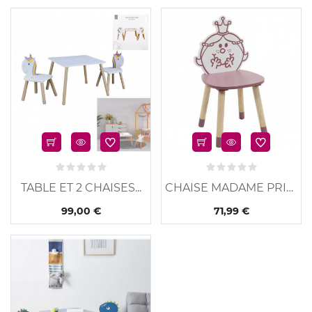
u
Nouveau
TABLE ET 2 CHAISES...
CHAISE MADAME PRINCESSE
99,00 €
71,99 €
u