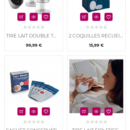
TIRE LAIT DOUBLE TWEE GO
2 COQUILLES RECUEILLE...
99,99 €
15,99 €
u
Nouveau