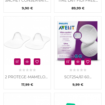
SACHET CONSERVATION LAIT
TIRE LAIT FIDI FREE...
9,90 €
89,99 €
u
Nouveau
2 PROTEGE-MAMELONS
SCF254/61 60...
17,99 €
9,99 €
u
Nouveau