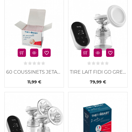
u
Nouveau
60 COUSSINETS JETABLES
TIRE LAIT FIDI GO GREY...
11,99 €
79,99 €
u
Nouveau