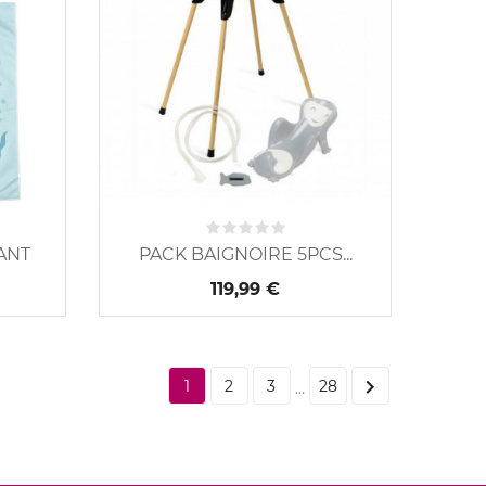
ANT
PACK BAIGNOIRE 5PCS...
119,99 €

1
2
3
28
…