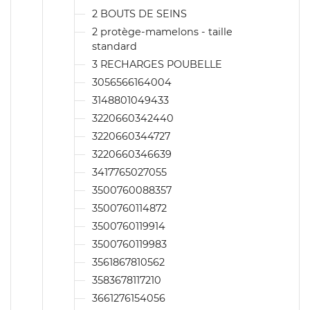
2 BOUTS DE SEINS
2 protège-mamelons - taille
standard
3 RECHARGES POUBELLE
3056566164004
3148801049433
3220660342440
3220660344727
3220660346639
3417765027055
3500760088357
3500760114872
3500760119914
3500760119983
3561867810562
3583678117210
3661276154056