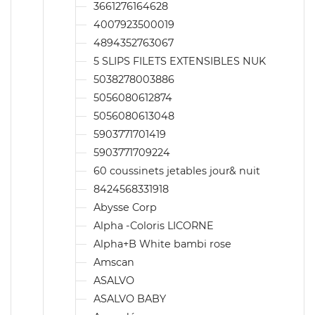
3661276164628
4007923500019
4894352763067
5 SLIPS FILETS EXTENSIBLES NUK
5038278003886
5056080612874
5056080613048
5903771701419
5903771709224
60 coussinets jetables jour& nuit
8424568331918
Abysse Corp
Alpha -Coloris LICORNE
Alpha+B White bambi rose
Amscan
ASALVO
ASALVO BABY